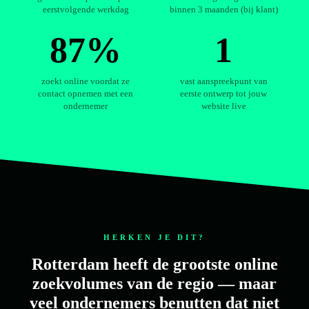
eerstvolgende werkdag
binnen 3 maanden (bij klant)
87%
1
zoekt online voordat ze
vast aanspreekpunt van
contact opnemen met een
eerste ontwerp tot jouw
ondernemer
website live
HERKEN JE DIT?
Rotterdam heeft de grootste online
zoekvolumes van de regio — maar
veel ondernemers benutten dat niet