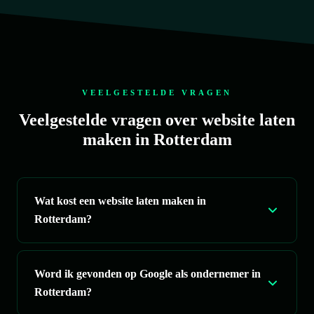
geduldig. Hij werkt netjes en levert op tijd. Een 
no
aanrader voor iedereen die op zoek is naar een 
web
professionele website!
he
VEELGESTELDE VRAGEN
Veelgestelde vragen over website laten
maken in Rotterdam
Wat kost een website laten maken in
Rotterdam?
Word ik gevonden op Google als ondernemer in
Rotterdam?