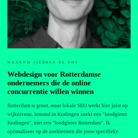
WAAROM SIEBREN DE VOS
Webdesign voor Rotterdamse
ondernemers die de online
concurrentie willen winnen
Rotterdam is groot, maar lokale SEO werkt hier juist op
wijkniveau. Iemand in Kralingen zoekt een "loodgieter
Kralingen", niet een "loodgieter Rotterdam". Ik
optimaliseer op de zoektermen die jouw specifieke