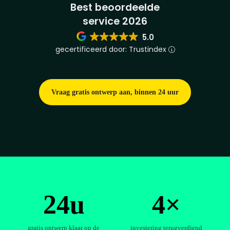
Best beoordeelde
service 2026
5.0
gecertificeerd door: Trustindex
Vraag gratis ontwerp aan, binnen 24 uur
24u
4×
gratis ontwerp klaar op de
investering terugverdiend