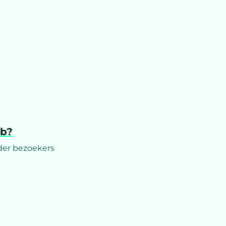
kb?
nder bezoekers