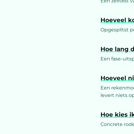
Een zelftest v
Hoeveel k
Opgesplitst p
Hoe lang 
Een fase-uitsp
Hoeveel ni
Een rekenmodel
levert niets op
Hoe kies 
Concrete rode