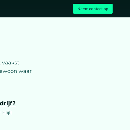
Neem contact op
 vaakst
 gewoon waar
rijf?
blijft.