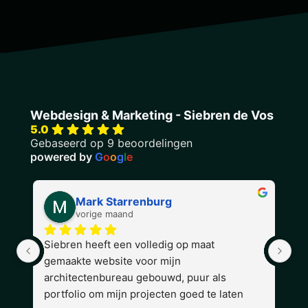
Webdesign & Marketing - Siebren de Vos
5.0
Gebaseerd op 9 beoordelingen
powered by
G
o
o
g
l
e
Mark Starrenburg
vorige maand
Siebren heeft een volledig op maat 
Si
gemaakte website voor mijn 
we
architectenbureau gebouwd, puur als 
ik
portfolio om mijn projecten goed te laten 
er