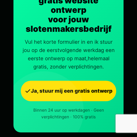
gratis website
ontwerp
voor jouw
slotenmakersbedrijf
Vul het korte formulier in en ik stuur
jou op de eerstvolgende werkdag een
eerste ontwerp op maat,helemaal
gratis, zonder verplichtingen.
Ja, stuur mij een gratis ontwerp
Binnen 24 uur op werkdagen · Geen
verplichtingen · 100% gratis