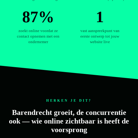
87%
1
zoekt online voordat ze
vast aanspreekpunt van
contact opnemen met een
eerste ontwerp tot jouw
ondernemer
website live
HERKEN JE DIT?
Barendrecht groeit, de concurrentie
ook — wie online zichtbaar is heeft de
voorsprong