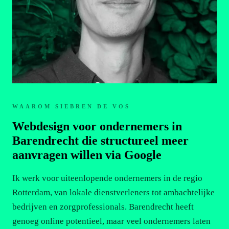
WAAROM SIEBREN DE VOS
Webdesign voor ondernemers in
Barendrecht die structureel meer
aanvragen willen via Google
Ik werk voor uiteenlopende ondernemers in de regio
Rotterdam, van lokale dienstverleners tot ambachtelijke
bedrijven en zorgprofessionals. Barendrecht heeft
genoeg online potentieel, maar veel ondernemers laten