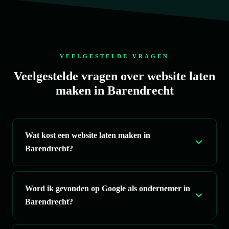
aanrader voor iedereen die op zoek is naar een 
web
professionele website!
he
VEELGESTELDE VRAGEN
Veelgestelde vragen over website laten
maken in Barendrecht
Wat kost een website laten maken in
Barendrecht?
Word ik gevonden op Google als ondernemer in
Barendrecht?