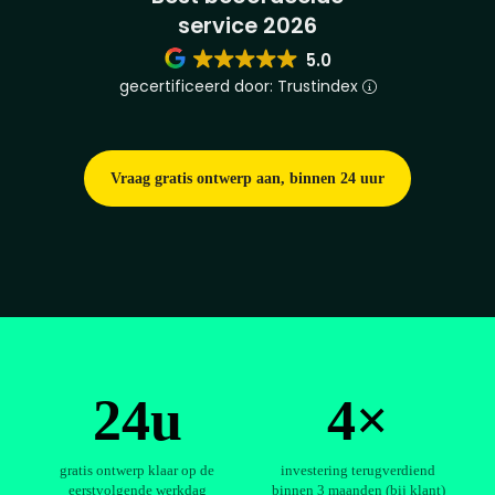
service 2026
5.0
gecertificeerd door: Trustindex
Vraag gratis ontwerp aan, binnen 24 uur
24u
4×
gratis ontwerp klaar op de
investering terugverdiend
eerstvolgende werkdag
binnen 3 maanden (bij klant)