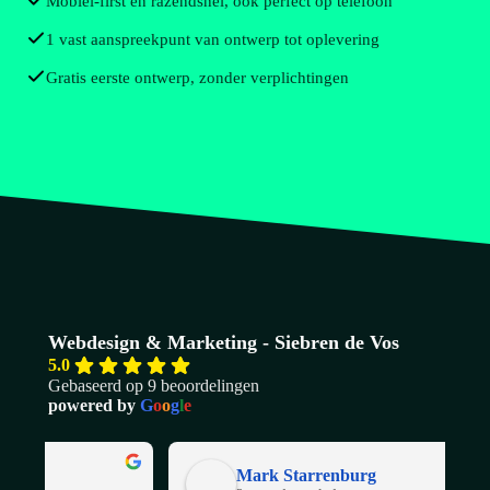
Mobiel-first en razendsnel, ook perfect op telefoon
1 vast aanspreekpunt van ontwerp tot oplevering
Gratis eerste ontwerp, zonder verplichtingen
Webdesign & Marketing - Siebren de Vos
5.0
Gebaseerd op 9 beoordelingen
powered by
G
o
o
g
l
e
Mark Starrenburg