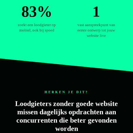
83%
1
zoekt een loodgieter op
vast aanspreekpunt van
mobiel, ook bij spoed
eerste ontwerp tot jouw
website live
HERKEN JE DIT?
Loodgieters zonder goede website
missen dagelijks opdrachten aan
concurrenten die beter gevonden
worden