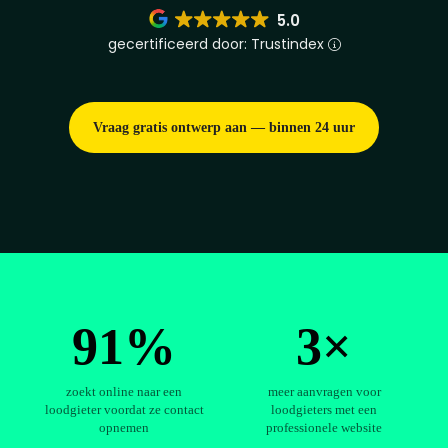
5.0
gecertificeerd door: Trustindex
Vraag gratis ontwerp aan — binnen 24 uur
91%
3×
zoekt online naar een
meer aanvragen voor
loodgieter voordat ze contact
loodgieters met een
opnemen
professionele website