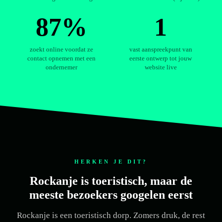
87%
1
zoekt online voordat ze
vast aanspreekpunt van
contact opnemen met een
eerste ontwerp tot jouw
ondernemer
website live
HERKEN JE DIT?
Rockanje is toeristisch, maar de
meeste bezoekers googelen eerst
Rockanje is een toeristisch dorp. Zomers druk, de rest