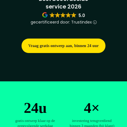
service 2026
5.0
gecertificeerd door: Trustindex
Vraag gratis ontwerp aan, binnen 24 uur
24u
4×
gratis ontwerp klaar op de
investering terugverdiend
eerstvolgende werkdag
binnen 3 maanden (bij klant)