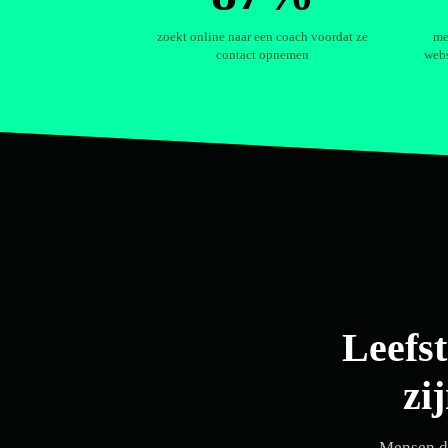
zoekt online naar een coach voordat ze
me
contact opnemen
webs
Leefst
zi
Mensen di