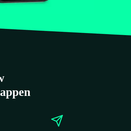
w
stappen