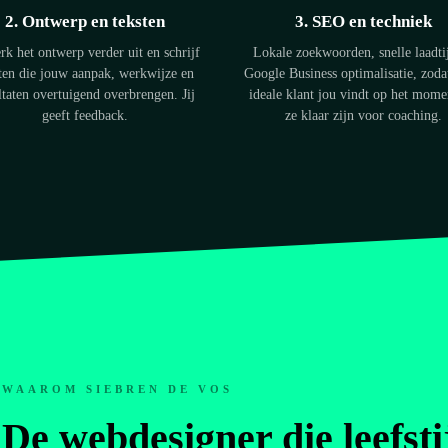
2. Ontwerp en teksten
3. SEO en techniek
rk het ontwerp verder uit en schrijf
Lokale zoekwoorden, snelle laadti
ten die jouw aanpak, werkwijze en
Google Business optimalisatie, zod
ltaten overtuigend overbrengen. Jij
ideale klant jou vindt op het mome
geeft feedback.
ze klaar zijn voor coaching.
WAAROM SIEBREN DE VOS
De webdesigner die leefsti