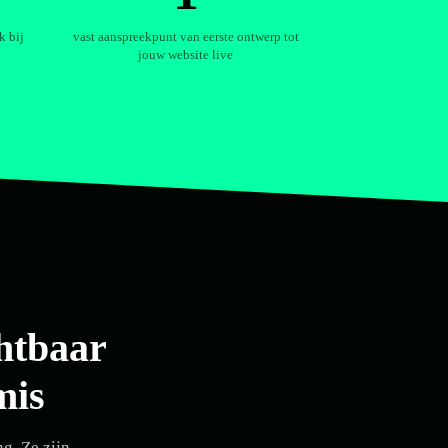
k bij
vast aanspreekpunt van eerste ontwerp tot
jouw website live
chtbaar
mis
g. Ze zijn