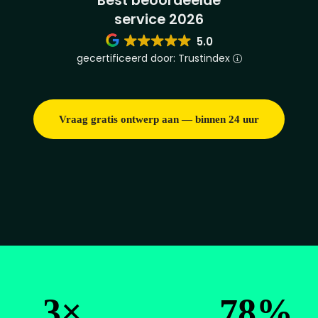
Best beoordeelde
service 2026
5.0
gecertificeerd door: Trustindex
Vraag gratis ontwerp aan — binnen 24 uur
3×
78%