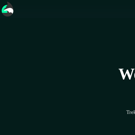
We
Trek