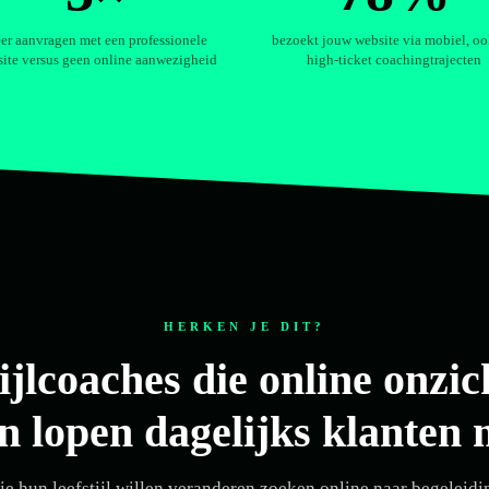
er aanvragen met een professionele
bezoekt jouw website via mobiel, oo
ite versus geen online aanwezigheid
high-ticket coachingtrajecten
HERKEN JE DIT?
ijlcoaches die online onzi
jn lopen dagelijks klanten 
e hun leefstijl willen veranderen zoeken online naar begeleidin