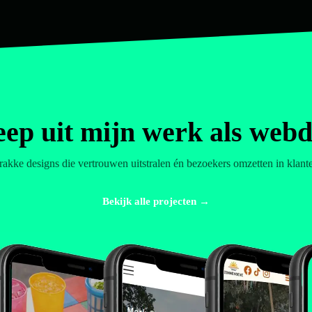
eep uit mijn werk als webd
rakke designs die vertrouwen uitstralen én bezoekers omzetten in klant
Bekijk alle projecten →