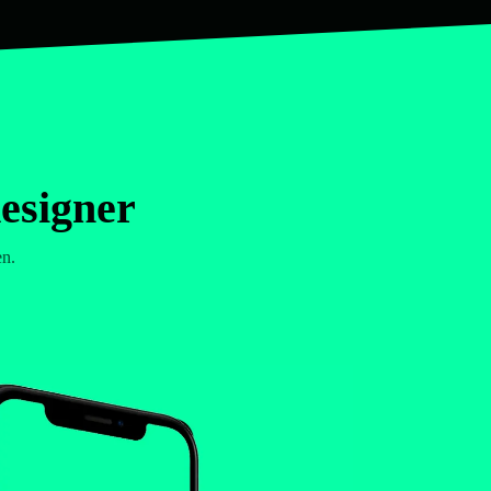
esigner
en.